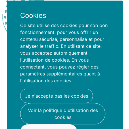
Cookies
Ce site utilise des cookies pour son bon
fonctionnement, pour vous offrir un
contenu sécurisé, personnalisé et pour
analyser le traffic. En utilisant ce site,
Ry de lize
vous acceptez automiquement
l'utilisation de cookies. En vous
connectant, vous pouvez régler des
paramètres supplémentaires quant à
Ce que les parents disent
l'utilisation des cookies.
de nous
Je n'accepte pas les cookies
Voir la politique d'utilisation des
cookies
Famio a changé ma vie, j’ai découvert
des organisateurs de stages juste à