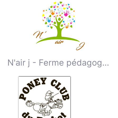
N'air j - Ferme pédagogique