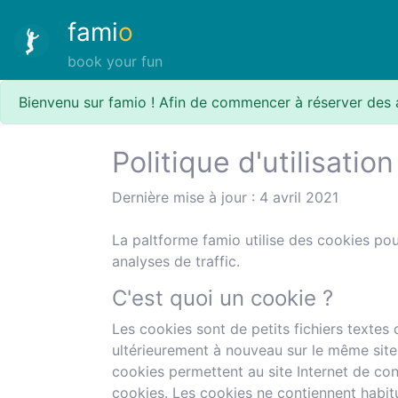
fami
o
book your fun
Bienvenu sur famio ! Afin de commencer à réserver des 
Politique d'utilisatio
Dernière mise à jour : 4 avril 2021
La paltforme famio utilise des cookies pou
analyses de traffic.
C'est quoi un cookie ?
Les cookies sont de petits fichiers textes 
ultérieurement à nouveau sur le même site 
cookies permettent au site Internet de cons
cookies. Les cookies ne contiennent habitu