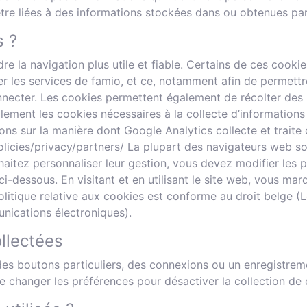
tre liées à des informations stockées dans ou obtenues par
s ?
dre la navigation plus utile et fiable. Certains de ces coo
er les services de famio, et ce, notamment afin de permettr
econnecter. Les cookies permettent également de récolter de
galement les cookies nécessaires à la collecte d’information
ions sur la manière dont Google Analytics collecte et traite
policies/privacy/partners/ La plupart des navigateurs web s
aitez personnaliser leur gestion, vous devez modifier les 
 ci-dessous. En visitant et en utilisant le site web, vous 
olitique relative aux cookies est conforme au droit belge (
nications électroniques).
llectées
des boutons particuliers, des connexions ou un enregistremen
de changer les préférences pour désactiver la collection d