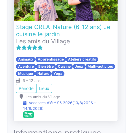
Stage CREA-Nature (6-12 ans) Je
cuisine le jardin
Les amis du Village
Animaux
Apprentissage
Ateliers créatifs
Aventure
Bien être
Cuisine
Jeux
Multi-activités
Musique
Nature
Yoga
6
-
12
ans
Période
Lieux
Les amis du Village
Vacances d'été S6 2026
(
10/8/2026
-
14/8/2026
)
Stage
180
€