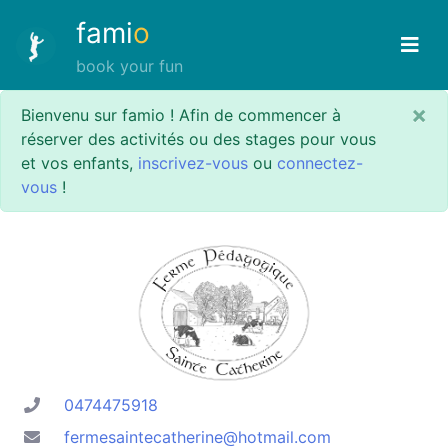
fami
o
book your fun
×
Bienvenu sur famio ! Afin de commencer à
réserver des activités ou des stages pour vous
et vos enfants,
inscrivez-vous
ou
connectez-
vous
!
0474475918
fermesaintecatherine@hotmail.com