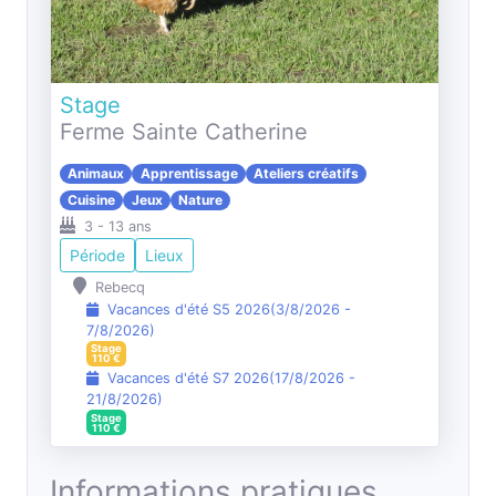
Stage
Ferme Sainte Catherine
Animaux
Apprentissage
Ateliers créatifs
Cuisine
Jeux
Nature
3
-
13
ans
Période
Lieux
Rebecq
Vacances d'été S5 2026
(
3/8/2026
-
7/8/2026
)
Stage
110
€
Vacances d'été S7 2026
(
17/8/2026
-
21/8/2026
)
Stage
110
€
Informations pratiques