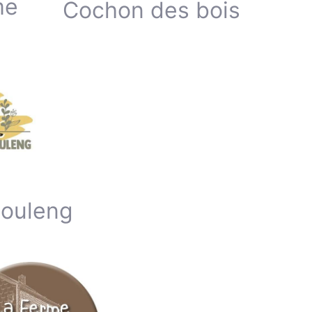
me
Cochon des bois
Bouleng