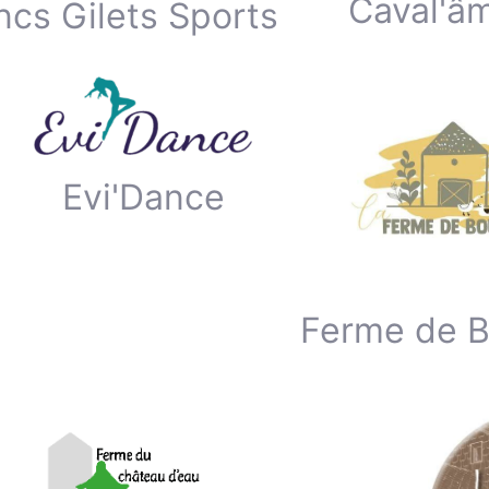
Caval'â
ncs Gilets Sports
Evi'Dance
Ferme de 