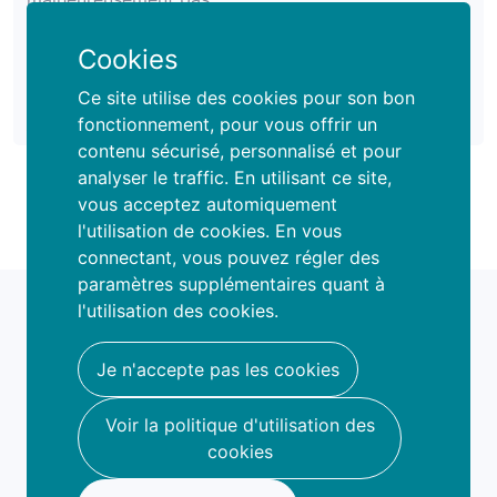
trouvé d'événements
pour vos critères de
Cookies
recherche
Ce site utilise des cookies pour son bon
Disponible
fonctionnement, pour vous offrir un
Liste d'attente
contenu sécurisé, personnalisé et pour
analyser le traffic. En utilisant ce site,
vous acceptez automiquement
l'utilisation de cookies. En vous
connectant, vous pouvez régler des
paramètres supplémentaires quant à
fami
o
l'utilisation des cookies.
book your fun
hello@famio.be
Je n'accepte pas les cookies
A propos
Voir la politique d'utilisation des
Nous contacter
cookies