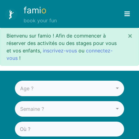
fami
o
book your fun
×
Bienvenu sur famio ! Afin de commencer à
réserver des activités ou des stages pour vous
et vos enfants,
inscrivez-vous
ou
connectez-
vous
!
Age ?
Semaine ?