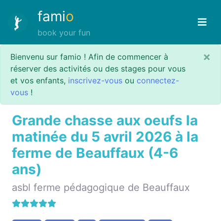
fami
o
book your fun
×
Bienvenu sur famio ! Afin de commencer à
réserver des activités ou des stages pour vous
et vos enfants,
inscrivez-vous
ou
connectez-
vous
!
Grande chasse aux oeufs la
matinée du 5 avril 2026 à la
ferme de Beauffaux (4-6
ans)
asbl ferme pédagogique de Beauffaux