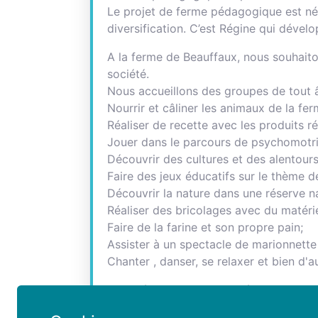
Le projet de ferme pédagogique est né 
diversification. C’est Régine qui dével
A la ferme de Beauffaux, nous souhaiton
société.
Nous accueillons des groupes de tout â
Nourrir et câliner les animaux de la fe
Réaliser de recette avec les produits r
Jouer dans le parcours de psychomotrici
Découvrir des cultures et des alentour
Faire des jeux éducatifs sur le thème de
Découvrir la nature dans une réserve na
Réaliser des bricolages avec du matéri
Faire de la farine et son propre pain;
Assister à un spectacle de marionnette 
Chanter , danser, se relaxer et bien d'a
Notre équipe est composée de 4 animatr
.A notre équipe, s'ajoutent des animate