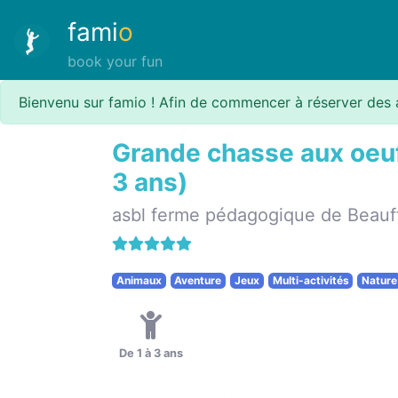
fami
o
book your fun
Bienvenu sur famio ! Afin de commencer à réserver des 
Grande chasse aux oeufs
3 ans)
asbl ferme pédagogique de Beauf
Animaux
Aventure
Jeux
Multi-activités
Nature
De 1 à 3 ans