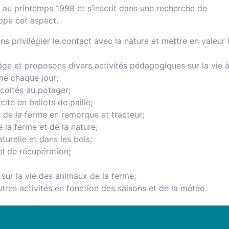
au printemps 1998 et s’inscrit dans une recherche de
oppe cet aspect.
s privilégier le contact avec la nature et mettre en valeur 
ge et proposons divers activités pédagogiques sur la vie 
rme chaque jour;
écoltés au potager;
té en ballots de paille;
s de la ferme en remorque et tracteur;
 la ferme et de la nature;
turelle et dans les bois;
el de récupération;
sur la vie des animaux de la ferme;
utres activités en fonction des saisons et de la météo.
ices: Régine, Justine, Rose et Justine.
urs super motivés , qui aiment le contact avec les enfants 