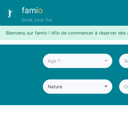
fami
o
book your fun
Bienvenu sur famio ! Afin de commencer à réserver des 
Age ?
S
Nature
O