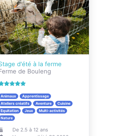
Stage d'été à la ferme
Ferme de Bouleng
Animaux
Apprentissage
Ateliers créatifs
Aventure
Cuisine
Equitation
Jeux
Multi-activités
Nature
De 2.5 à 12 ans