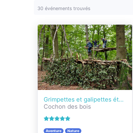
30 événements trouvés
Grimpettes et galipettes été 2026
Cochon des bois
Aventure
Nature