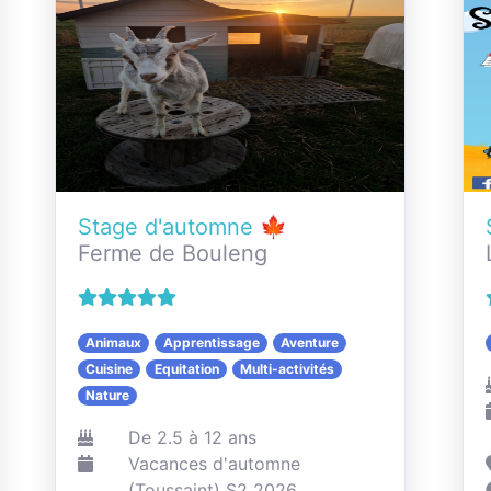
Stage d'automne 🍁
Ferme de Bouleng
Animaux
Apprentissage
Aventure
Cuisine
Equitation
Multi-activités
Nature
De 2.5 à 12 ans
Vacances d'automne
(Toussaint) S2 2026