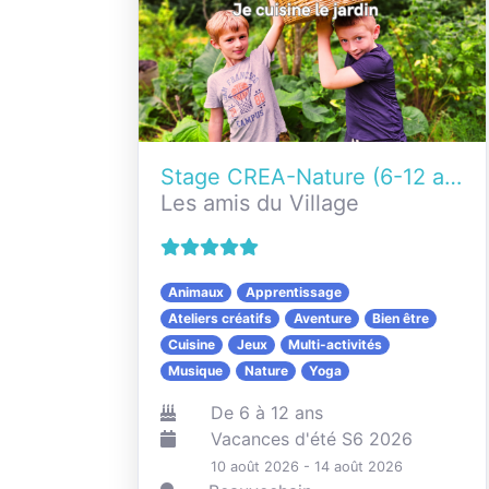
Stage CREA-Nature (6-12 ans) Je cuisine le jardin
Les amis du Village
Animaux
Apprentissage
Ateliers créatifs
Aventure
Bien être
Cuisine
Jeux
Multi-activités
Musique
Nature
Yoga
De 6 à 12 ans
Vacances d'été S6 2026
10 août 2026 - 14 août 2026