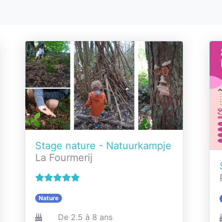
Stage nature - Natuurkampje
La Fourmerij
Nature
De 2.5 à 8 ans