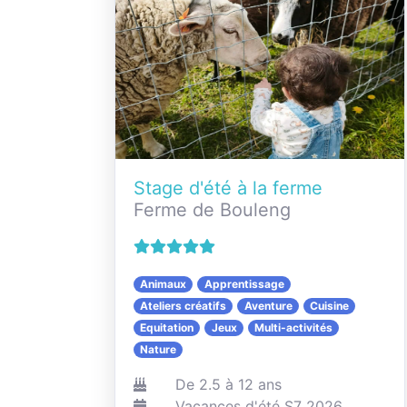
Stage d'été à la ferme
Ferme de Bouleng
Animaux
Apprentissage
Ateliers créatifs
Aventure
Cuisine
Equitation
Jeux
Multi-activités
Nature
De 2.5 à 12 ans
Vacances d'été S7 2026