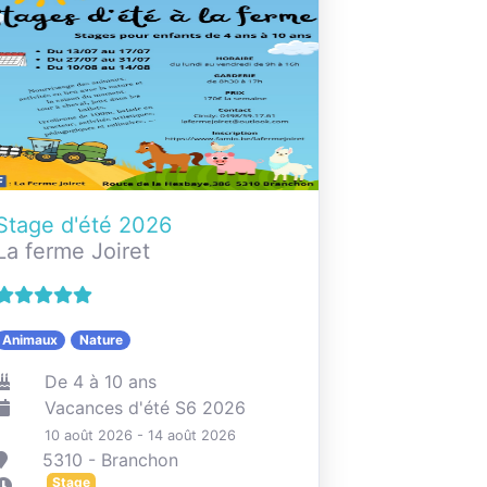
Stage d'été 2026
La ferme Joiret
Animaux
Nature
De 4 à 10 ans
Vacances d'été S6 2026
10 août 2026 - 14 août 2026
5310 - Branchon
Stage