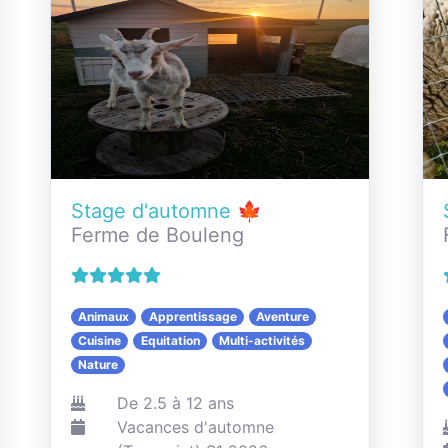
Stage d'automne 🍁
Ferme de Bouleng
Animaux
Apprentissage
Aventure
Cuisine
Equitation
Multi-activités
Nature
De 2.5 à 12 ans
Vacances d'automne