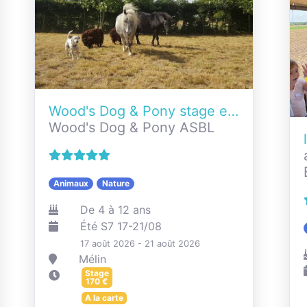
Wood's Dog & Pony stage enfants
Wood's Dog & Pony ASBL
Animaux
Nature
De 4 à 12 ans
Été S7 17-21/08
17 août 2026 - 21 août 2026
Mélin
Stage
170
€
A la carte