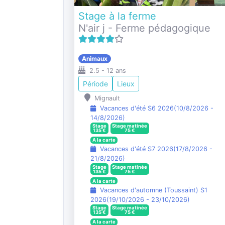
Stage à la ferme
N'air j - Ferme pédagogique
Animaux
2.5
-
12
ans
Période
Lieux
Mignault
Vacances d'été S6 2026
(
10/8/2026
-
14/8/2026
)
Stage
Stage matinée
135
€
75
€
A la carte
Vacances d'été S7 2026
(
17/8/2026
-
21/8/2026
)
Stage
Stage matinée
135
€
75
€
A la carte
Vacances d'automne (Toussaint) S1
2026
(
19/10/2026
-
23/10/2026
)
Stage
Stage matinée
135
€
75
€
A la carte