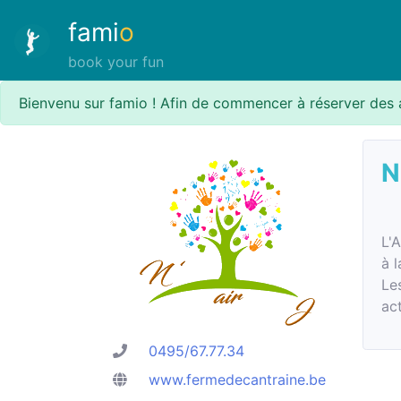
fami
o
book your fun
Bienvenu sur famio ! Afin de commencer à réserver des 
N
L'
à l
Le
ac
0495/67.77.34
www.fermedecantraine.be