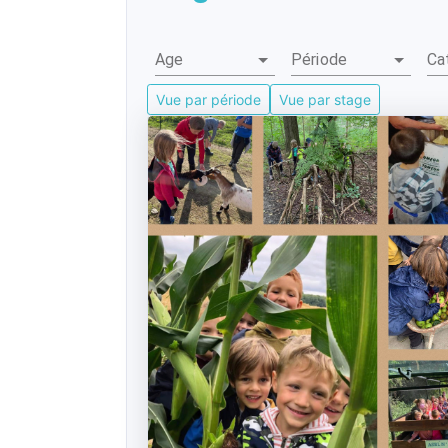
Age
Période
Ca
Vue par période
Vue par stage