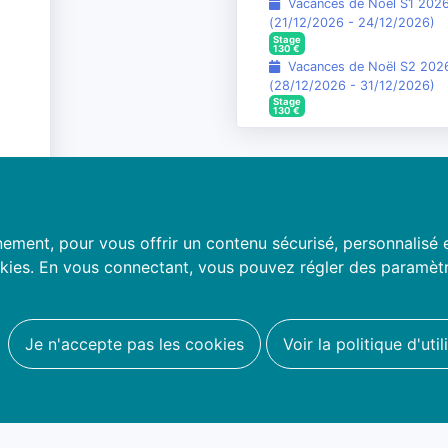
Vacances de Noël S1 2026
(
21/12/2026
-
24/12/2026
)
Stage
130
€
Vacances de Noël S2 2026
(
28/12/2026
-
31/12/2026
)
Stage
130
€
ment, pour vous offrir un contenu sécurisé, personnalisé et p
kies. En vous connectant, vous pouvez régler des paramètre
Je n'accepte pas les cookies
Voir la politique d'uti
opos
Conditions d'utilisation
contacter
Politique de confidentialité
Politique d'utilisation des cookies