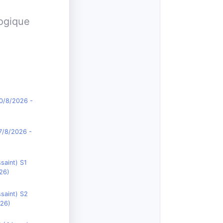
gogique
0/8/2026
-
7/8/2026
-
saint) S1
26
)
saint) S2
026
)