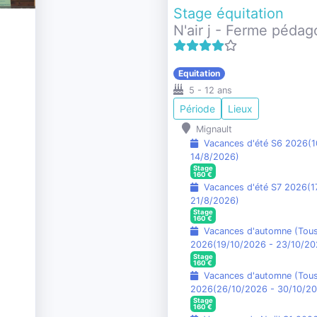
Stage équitation
N'air j - Ferme péda
Equitation
5
-
12
ans
Période
Lieux
Mignault
Vacances d'été S6 2026
(
1
14/8/2026
)
Stage
160
€
Vacances d'été S7 2026
(
1
21/8/2026
)
Stage
160
€
Vacances d'automne (Tous
2026
(
19/10/2026
-
23/10/20
Stage
160
€
Vacances d'automne (Tous
2026
(
26/10/2026
-
30/10/2
Stage
160
€