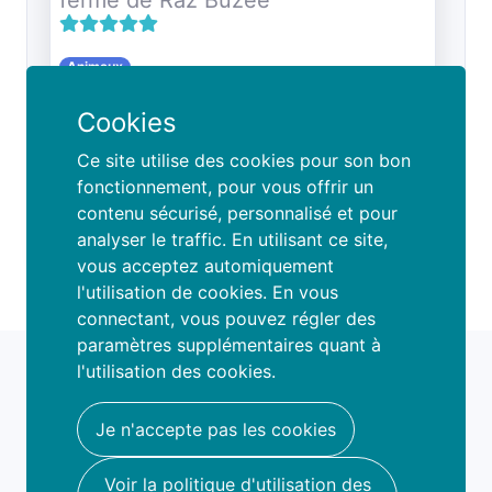
Animaux
7
-
12
ans
Cookies
Période
Lieux
Ferme de Raz Buzée
Ce site utilise des cookies pour son bon
Vacances d'été S7 2026
(
17/8/2026
-
fonctionnement, pour vous offrir un
21/8/2026
)
contenu sécurisé, personnalisé et pour
Stage
Stage matinée
120
€
75
€
analyser le traffic. En utilisant ce site,
A la carte
vous acceptez automiquement
l'utilisation de cookies. En vous
connectant, vous pouvez régler des
paramètres supplémentaires quant à
fami
o
l'utilisation des cookies.
book your fun
hello@famio.be
Je n'accepte pas les cookies
A propos
Voir la politique d'utilisation des