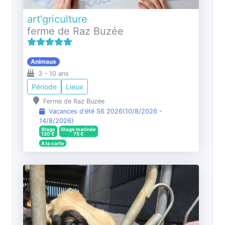
art'griculture
ferme de Raz Buzée
Animaux
3
-
10
ans
Période
Lieux
Ferme de Raz Buzée
Vacances d'été S6 2026
(
10/8/2026
-
14/8/2026
)
Stage
Stage matinée
120
€
75
€
A la carte