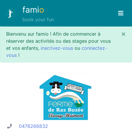
fami
o
book your fun
×
Bienvenu sur famio ! Afin de commencer à
réserver des activités ou des stages pour vous
et vos enfants,
inscrivez-vous
ou
connectez-
vous
!
0476266832