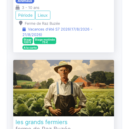
Animaux
3
-
10
ans
Période
Lieux
Ferme de Raz Buzée
Vacances d'été S7 2026
(
17/8/2026
-
21/8/2026
)
Stage
Stage matinée
120
€
75
€
A la carte
les grands fermiers
ferme de Raz Buzée