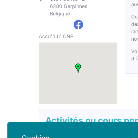
au
6280 Gerpinnes
Belgique
Du
de
lai
Accrédité ONE
no
Vo
d'é
Activités ou cours pe