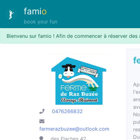
fami
o
book your fun
Bienvenu sur famio ! Afin de commencer à réserver des 
f
Ap
l'e
en
av
0476266832
No
pu
fermerazbuzee@outlook.com
re
Du
des Flaches 42