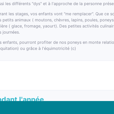
ssi les différents "dys" et à l'approche de la personne prése
rant les stages, vos enfants vont "me remplacer". Que ce soi
s petits animaux ( moutons, chèvres, lapins, poules, poneys,
tière ( glace, fromage, yaourt). Des petites activités culina
s journées.
s enfants, pourront profiter de nos poneys en monte relatio
quitation) ou grâce à l'équimotricité (c)
ndant l'année