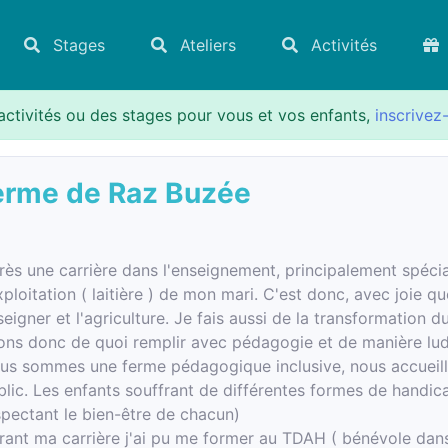
Stages
Ateliers
Activités
activités ou des stages pour vous et vos enfants,
inscrivez
erme de Raz Buzée
rès une carrière dans l'enseignement, principalement spéciali
xploitation ( laitière ) de mon mari. C'est donc, avec joie qu
seigner et l'agriculture. Je fais aussi de la transformation 
ons donc de quoi remplir avec pédagogie et de manière lu
us sommes une ferme pédagogique inclusive, nous accueillo
blic. Les enfants souffrant de différentes formes de handic
spectant le bien-être de chacun)
rant ma carrière j'ai pu me former au TDAH ( bénévole dan