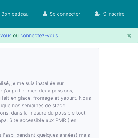
Bon cadeau
Se connecter
S'inscrire
×
-vous
ou
connectez-vous
!
sé, je me suis installée sur
e j'ai pu lier mes deux passions,
du lait en glace, fromage et yaourt. Nous
dique nos semaines de stage.
ns, dans la mesure du possible tout
aps. Site accessible aux PMR ( en
s l'asbl pendant quelques années) mais