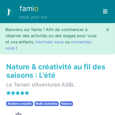
fami
o
book your fun
×
Bienvenu sur famio ! Afin de commencer à
réserver des activités ou des stages pour vous
et vos enfants,
inscrivez-vous
ou
connectez-
vous
!
Nature & créativité au fil des
saisons : L'été
Le Terrain d'Aventures ASBL
Ateliers créatifs
Multi-activités
Nature