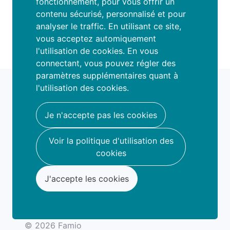
fonctionnement, pour vous offrir un
originales et adaptées à leur âge de 2,5
contenu sécurisé, personnalisé et pour
ans à 12 ans.
analyser le traffic. En utilisant ce site,
vous acceptez automiquement
l'utilisation de cookies. En vous
connectant, vous pouvez régler des
paramètres supplémentaires quant à
fami
o
l'utilisation des cookies.
book your fun
hello@famio.be
Je n'accepte pas les cookies
A propos
Voir la politique d'utilisation des
Nous contacter
cookies
J'accepte les cookies
Conditions d'utilisation
Politique de confidentialité
Politique d'utilisation des cookies
© 2026 Famio