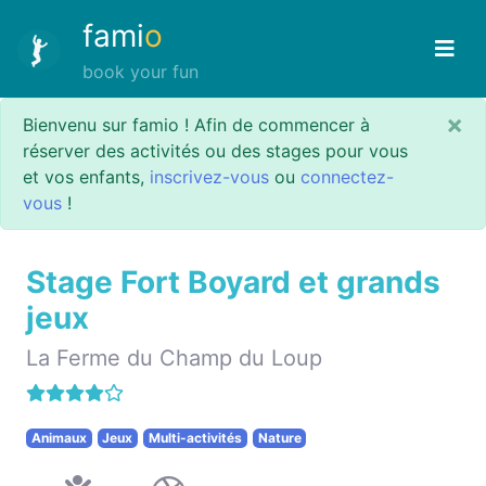
fami
o
book your fun
×
Bienvenu sur famio ! Afin de commencer à
réserver des activités ou des stages pour vous
et vos enfants,
inscrivez-vous
ou
connectez-
vous
!
Stage Fort Boyard et grands
jeux
La Ferme du Champ du Loup
Animaux
Jeux
Multi-activités
Nature