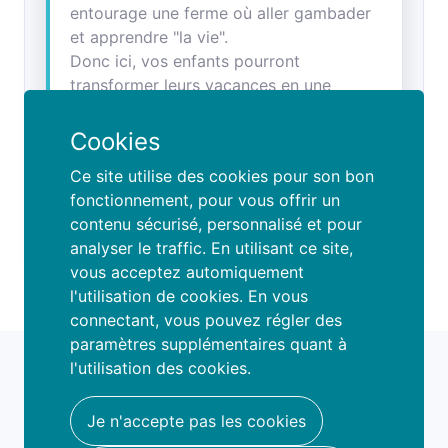
entourage une ferme où aller gambader
et apprendre "la vie".
Donc ici, vos enfants pourront
transformer leurs vacances en une
aventure inoubliable. Entourés
d’animaux, avec les mains dans la terre
Cookies
(ou la pâte à pain), ils découvriront la vie
Ce site utilise des cookies pour son bon
à la ferme à travers des activités
fonctionnement, pour vous offrir un
originales et adaptées à leur âge de 2,5
contenu sécurisé, personnalisé et pour
ans à 12 ans.
analyser le traffic. En utilisant ce site,
vous acceptez automiquement
l'utilisation de cookies. En vous
connectant, vous pouvez régler des
paramètres supplémentaires quant à
fami
o
l'utilisation des cookies.
book your fun
hello@famio.be
Je n'accepte pas les cookies