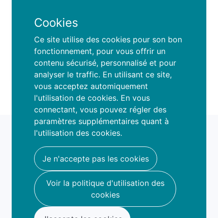
large ou mince, nos portes vous sont
Cookies
grandes ouvertes dans un esprit familial
et convivial.
Ce site utilise des cookies pour son bon
fonctionnement, pour vous offrir un
Venez découvrir les joies de la danse,
contenu sécurisé, personnalisé et pour
nous vous accueillons avec le sourire.
analyser le traffic. En utilisant ce site,
vous acceptez automiquement
l'utilisation de cookies. En vous
connectant, vous pouvez régler des
paramètres supplémentaires quant à
fami
o
l'utilisation des cookies.
book your fun
hello@famio.be
Je n'accepte pas les cookies
A propos
Voir la politique d'utilisation des
Nous contacter
cookies