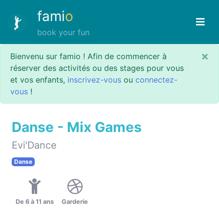
fami
o
book your fun
×
Bienvenu sur famio ! Afin de commencer à
réserver des activités ou des stages pour vous
et vos enfants,
inscrivez-vous
ou
connectez-
vous
!
Danse - Mix Games
Evi'Dance
Danse
De 6 à 11 ans
Garderie