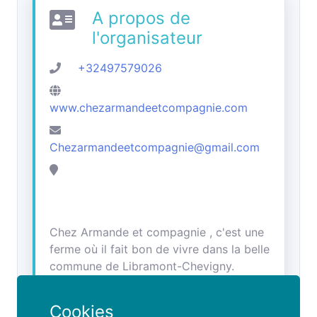
A propos de
l'organisateur
+32497579026
www.chezarmandeetcompagnie.com
Chezarmandeetcompagnie@gmail.com
Chez Armande et compagnie , c'est une
ferme où il fait bon de vivre dans la belle
commune de Libramont-Chevigny.
Viens à la rencontre de nos poules,
Cookies
lapins, chèvres, moutons, vaches et