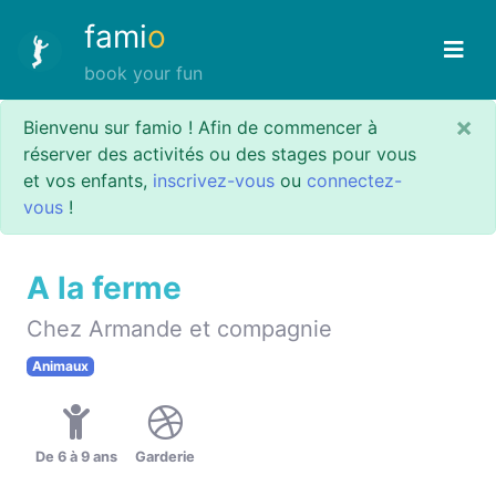
fami
o
book your fun
×
Bienvenu sur famio ! Afin de commencer à
réserver des activités ou des stages pour vous
et vos enfants,
inscrivez-vous
ou
connectez-
vous
!
A la ferme
Chez Armande et compagnie
Animaux
De 6 à 9 ans
Garderie