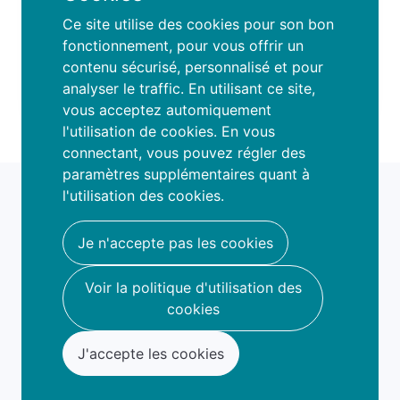
d'autres encore.
Ce site utilise des cookies pour son bon
fonctionnement, pour vous offrir un
Nous organisons stages, anniversaires et
contenu sécurisé, personnalisé et pour
diverses activités.
analyser le traffic. En utilisant ce site,
vous acceptez automiquement
l'utilisation de cookies. En vous
connectant, vous pouvez régler des
paramètres supplémentaires quant à
fami
o
l'utilisation des cookies.
book your fun
hello@famio.be
Je n'accepte pas les cookies
A propos
Voir la politique d'utilisation des
Nous contacter
cookies
J'accepte les cookies
Conditions d'utilisation
Politique de confidentialité