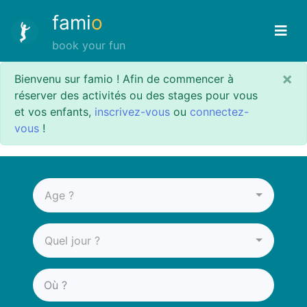
fami
o
book your fun
×
Bienvenu sur famio ! Afin de commencer à
réserver des activités ou des stages pour vous
et vos enfants,
inscrivez-vous
ou
connectez-
vous
!
Age ?
Quel jour ?