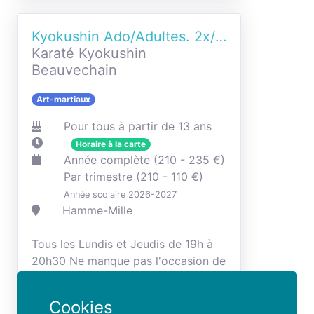
Kyokushin Ado/Adultes. 2x/semaine
Karaté Kyokushin
Beauvechain
Art-martiaux
Pour tous à partir de 13 ans
Horaire à la carte
Année complète (210 - 235 €)
Par trimestre (210 - 110 €)
Année scolaire 2026-2027
Hamme-Mille
Tous les Lundis et Jeudis de 19h à
20h30 Ne manque pas l'occasion de
t'initier au Karaté Kyokushin. Enfile
ta tenue de sport et bénéficie de
Cookies
deux cours d'essai gratuits...