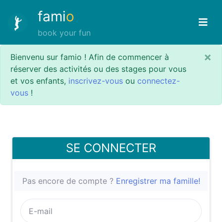
fami
o
book your fun
×
Bienvenu sur famio ! Afin de commencer à
réserver des activités ou des stages pour vous
et vos enfants,
inscrivez-vous
ou
connectez-
vous
!
SE CONNECTER
Pas encore de compte ?
Enregistrer ma famille!