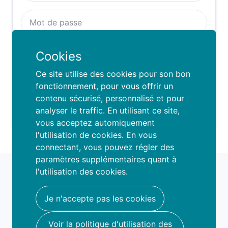
Se rappeller de moi :
Cookies
SE CONNECTER
Ce site utilise des cookies pour son bon
fonctionnement, pour vous offrir un
contenu sécurisé, personnalisé et pour
Mot de passe oublié ?
analyser le traffic. En utilisant ce site,
vous acceptez automiquement
l'utilisation de cookies. En vous
connectant, vous pouvez régler des
paramètres supplémentaires quant à
fami
o
l'utilisation des cookies.
book your fun
hello@famio.be
Je n'accepte pas les cookies
A propos
Voir la politique d'utilisation des