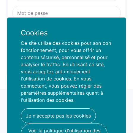
Se rappeller de moi :
Cookies
SE CONNECTER
Ce site utilise des cookies pour son bon
fonctionnement, pour vous offrir un
contenu sécurisé, personnalisé et pour
Mot de passe oublié ?
analyser le traffic. En utilisant ce site,
vous acceptez automiquement
l'utilisation de cookies. En vous
connectant, vous pouvez régler des
paramètres supplémentaires quant à
fami
o
l'utilisation des cookies.
book your fun
hello@famio.be
Je n'accepte pas les cookies
A propos
Voir la politique d'utilisation des