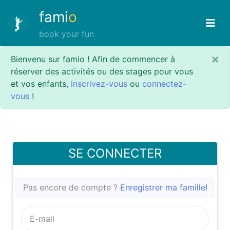
fami
o
book your fun
×
Bienvenu sur famio ! Afin de commencer à
réserver des activités ou des stages pour vous
et vos enfants,
inscrivez-vous
ou
connectez-
vous
!
SE CONNECTER
Pas encore de compte ?
Enregistrer ma famille!