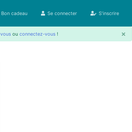
Bon cadeau
Se connecter
S'inscrire
×
-vous
ou
connectez-vous
!