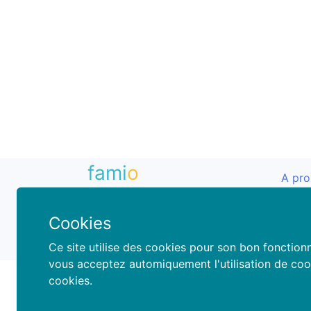
fami
o
A pr
Nous 
book your fun
hello@famio.be
Cookies
© 2026 Famio
Ce site utilise des cookies pour son bon fonctionne
vous acceptez automiquement l'utilisation de coo
cookies.