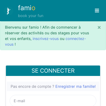
fami
o
book your fun
×
Bienvenu sur famio ! Afin de commencer à
réserver des activités ou des stages pour vous
et vos enfants,
inscrivez-vous
ou
connectez-
vous
!
SE CONNECTER
Pas encore de compte ?
Enregistrer ma famille!