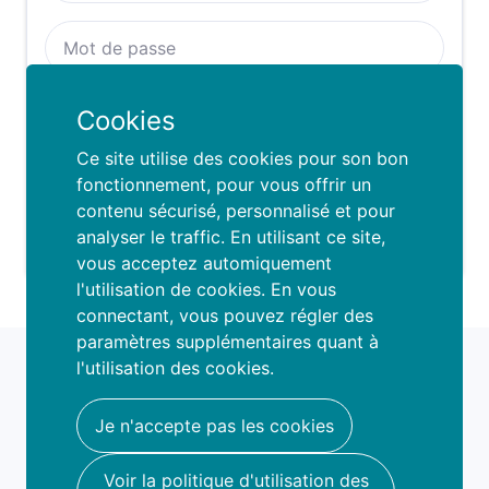
Se rappeller de moi :
Cookies
SE CONNECTER
Ce site utilise des cookies pour son bon
fonctionnement, pour vous offrir un
contenu sécurisé, personnalisé et pour
Mot de passe oublié ?
analyser le traffic. En utilisant ce site,
vous acceptez automiquement
l'utilisation de cookies. En vous
connectant, vous pouvez régler des
paramètres supplémentaires quant à
fami
o
l'utilisation des cookies.
book your fun
hello@famio.be
Je n'accepte pas les cookies
A propos
Voir la politique d'utilisation des