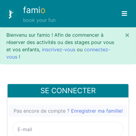
fami
o
book your fun
×
Bienvenu sur famio ! Afin de commencer à
réserver des activités ou des stages pour vous
et vos enfants,
inscrivez-vous
ou
connectez-
vous
!
SE CONNECTER
Pas encore de compte ?
Enregistrer ma famille!