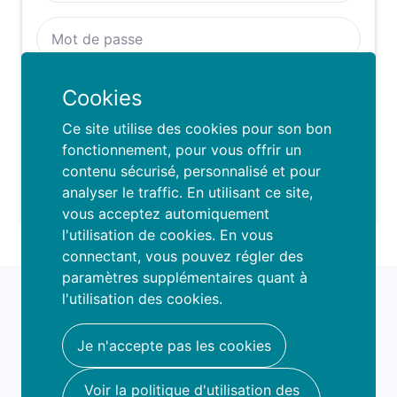
Se rappeller de moi :
Cookies
SE CONNECTER
Ce site utilise des cookies pour son bon
fonctionnement, pour vous offrir un
contenu sécurisé, personnalisé et pour
Mot de passe oublié ?
analyser le traffic. En utilisant ce site,
vous acceptez automiquement
l'utilisation de cookies. En vous
connectant, vous pouvez régler des
paramètres supplémentaires quant à
fami
o
l'utilisation des cookies.
book your fun
hello@famio.be
Je n'accepte pas les cookies
A propos
Voir la politique d'utilisation des