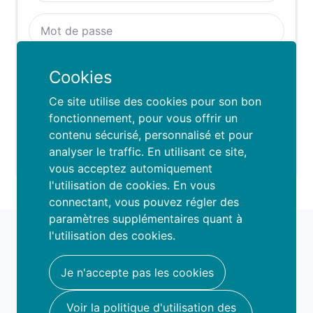
Se rappeller de moi :
Cookies
SE CONNECTER
Ce site utilise des cookies pour son bon
fonctionnement, pour vous offrir un
contenu sécurisé, personnalisé et pour
Mot de passe oublié ?
analyser le traffic. En utilisant ce site,
vous acceptez automiquement
l'utilisation de cookies. En vous
connectant, vous pouvez régler des
paramètres supplémentaires quant à
fami
o
l'utilisation des cookies.
book your fun
hello@famio.be
Je n'accepte pas les cookies
A propos
Voir la politique d'utilisation des