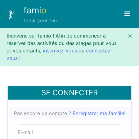
fami
o
book your fun
×
Bienvenu sur famio ! Afin de commencer à
réserver des activités ou des stages pour vous
et vos enfants,
inscrivez-vous
ou
connectez-
vous
!
SE CONNECTER
Pas encore de compte ?
Enregistrer ma famille!