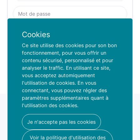
Se rappeller de moi :
Cookies
SE CONNECTER
Ce site utilise des cookies pour son bon
fonctionnement, pour vous offrir un
contenu sécurisé, personnalisé et pour
Mot de passe oublié ?
analyser le traffic. En utilisant ce site,
vous acceptez automiquement
l'utilisation de cookies. En vous
connectant, vous pouvez régler des
paramètres supplémentaires quant à
fami
o
l'utilisation des cookies.
book your fun
hello@famio.be
Je n'accepte pas les cookies
A propos
Voir la politique d'utilisation des