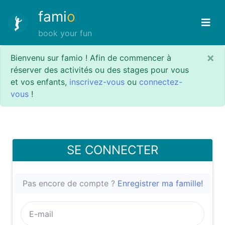
fami
o
book your fun
×
Bienvenu sur famio ! Afin de commencer à
réserver des activités ou des stages pour vous
et vos enfants,
inscrivez-vous
ou
connectez-
vous
!
SE CONNECTER
Pas encore de compte ?
Enregistrer ma famille!