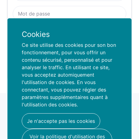
Se rappeller de moi :
Cookies
SE CONNECTER
Ce site utilise des cookies pour son bon
fonctionnement, pour vous offrir un
contenu sécurisé, personnalisé et pour
Mot de passe oublié ?
analyser le traffic. En utilisant ce site,
vous acceptez automiquement
l'utilisation de cookies. En vous
connectant, vous pouvez régler des
paramètres supplémentaires quant à
fami
o
l'utilisation des cookies.
book your fun
hello@famio.be
Je n'accepte pas les cookies
A propos
Voir la politique d'utilisation des