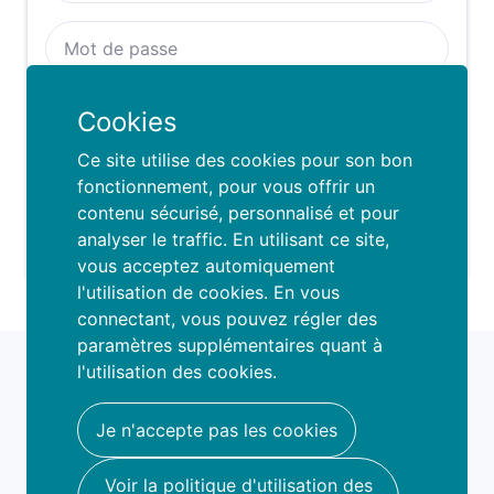
Se rappeller de moi :
Cookies
SE CONNECTER
Ce site utilise des cookies pour son bon
fonctionnement, pour vous offrir un
contenu sécurisé, personnalisé et pour
Mot de passe oublié ?
analyser le traffic. En utilisant ce site,
vous acceptez automiquement
l'utilisation de cookies. En vous
connectant, vous pouvez régler des
paramètres supplémentaires quant à
fami
o
l'utilisation des cookies.
book your fun
hello@famio.be
Je n'accepte pas les cookies
A propos
Voir la politique d'utilisation des