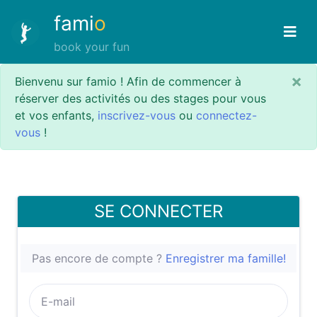
fami
o
book your fun
×
Bienvenu sur famio ! Afin de commencer à
réserver des activités ou des stages pour vous
et vos enfants,
inscrivez-vous
ou
connectez-
vous
!
SE CONNECTER
Pas encore de compte ?
Enregistrer ma famille!