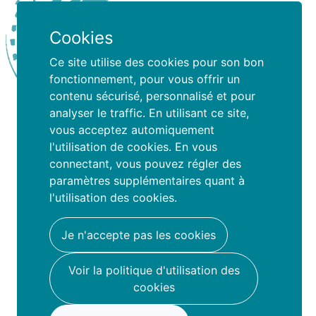
Cookies
Ce site utilise des cookies pour son bon
fonctionnement, pour vous offrir un
contenu sécurisé, personnalisé et pour
analyser le traffic. En utilisant ce site,
Ry de lize
vous acceptez automiquement
l'utilisation de cookies. En vous
connectant, vous pouvez régler des
paramètres supplémentaires quant à
Ce que les parents disent
l'utilisation des cookies.
de nous
Je n'accepte pas les cookies
Voir la politique d'utilisation des
cookies
Famio a changé ma vie, j’ai découvert
des organisateurs de stages juste à