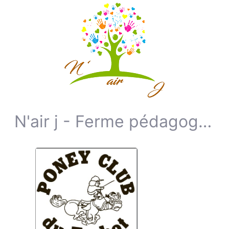
N'air j - Ferme pédagogique