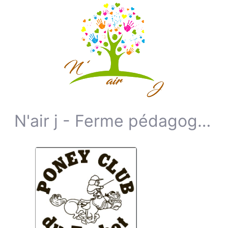
N'air j - Ferme pédagogique