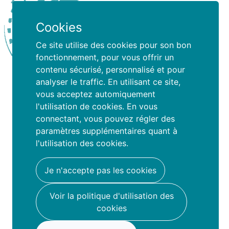
Cookies
Ce site utilise des cookies pour son bon
fonctionnement, pour vous offrir un
contenu sécurisé, personnalisé et pour
analyser le traffic. En utilisant ce site,
Ry de lize
vous acceptez automiquement
l'utilisation de cookies. En vous
connectant, vous pouvez régler des
paramètres supplémentaires quant à
Ce que les parents disent
l'utilisation des cookies.
de nous
Je n'accepte pas les cookies
Voir la politique d'utilisation des
cookies
Famio a changé ma vie, j’ai découvert
des organisateurs de stages juste à